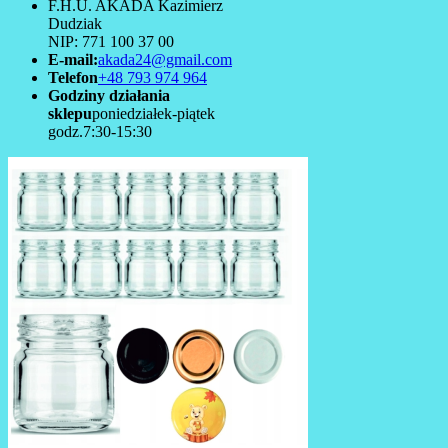
F.H.U. AKADA Kazimierz
Dudziak
NIP: 771 100 37 00
E-mail:
akada24@gmail.com
Telefon
+48 793 974 964
Godziny działania
sklepu
poniedziałek-piątek
godz.7:30-15:30