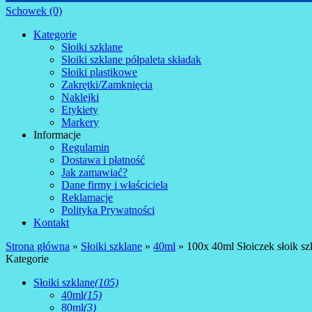
Schowek (0)
Kategorie
Słoiki szklane
Słoiki szklane półpaleta składak
Słoiki plastikowe
Zakrętki/Zamknięcia
Naklejki
Etykiety
Markery
Informacje
Regulamin
Dostawa i płatność
Jak zamawiać?
Dane firmy i właściciela
Reklamacje
Polityka Prywatności
Kontakt
Strona główna
»
Słoiki szklane
»
40ml
»
100x 40ml Słoiczek słoik s
Kategorie
Słoiki szklane
(105)
40ml
(15)
80ml
(3)