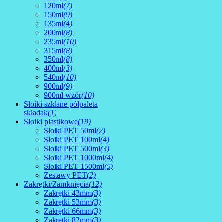
120ml
(7)
150ml
(9)
135ml
(4)
200ml
(8)
235ml
(10)
315ml
(8)
350ml
(8)
400ml
(3)
540ml
(10)
900ml
(9)
900ml wzór
(10)
Słoiki szklane półpaleta
składak
(1)
Słoiki plastikowe
(19)
Słoiki PET 50ml
(2)
Słoiki PET 100ml
(4)
Słoiki PET 500ml
(3)
Słoiki PET 1000ml
(4)
Słoiki PET 1500ml
(5)
Zestawy PET
(2)
Zakrętki/Zamknięcia
(12)
Zakrętki 43mm
(3)
Zakrętki 53mm
(3)
Zakrętki 66mm
(3)
Zakrętki 82mm
(3)