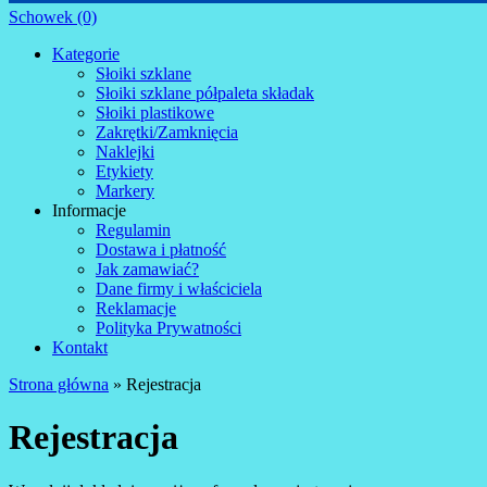
Schowek (0)
Kategorie
Słoiki szklane
Słoiki szklane półpaleta składak
Słoiki plastikowe
Zakrętki/Zamknięcia
Naklejki
Etykiety
Markery
Informacje
Regulamin
Dostawa i płatność
Jak zamawiać?
Dane firmy i właściciela
Reklamacje
Polityka Prywatności
Kontakt
Strona główna
»
Rejestracja
Rejestracja