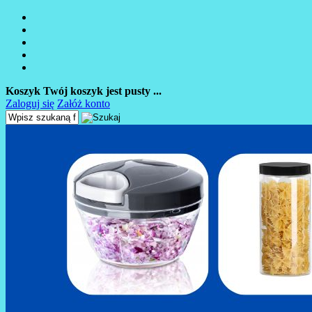
Koszyk
Twój koszyk jest pusty ...
Zaloguj się
Załóż konto