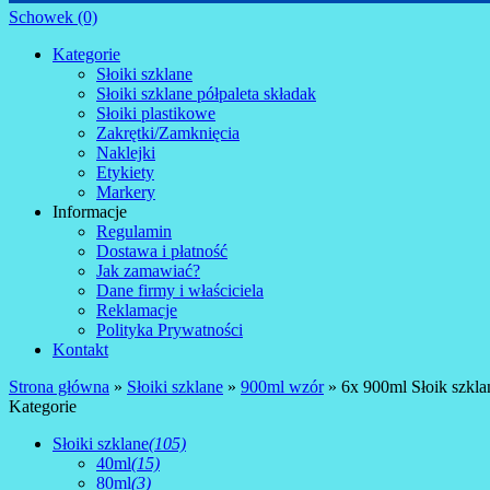
Schowek (0)
Kategorie
Słoiki szklane
Słoiki szklane półpaleta składak
Słoiki plastikowe
Zakrętki/Zamknięcia
Naklejki
Etykiety
Markery
Informacje
Regulamin
Dostawa i płatność
Jak zamawiać?
Dane firmy i właściciela
Reklamacje
Polityka Prywatności
Kontakt
Strona główna
»
Słoiki szklane
»
900ml wzór
»
6x 900ml Słoik szkla
Kategorie
Słoiki szklane
(105)
40ml
(15)
80ml
(3)