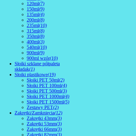
120ml
(7)
150ml
(9)
135ml
(4)
200ml
(8)
235ml
(10)
315ml
(8)
350ml
(8)
400ml
(3)
540ml
(10)
900ml
(9)
900ml wzór
(10)
Słoiki szklane półpaleta
składak
(1)
Słoiki plastikowe
(19)
Słoiki PET 50ml
(2)
Słoiki PET 100ml
(4)
Słoiki PET 500ml
(3)
Słoiki PET 1000ml
(4)
Słoiki PET 1500ml
(5)
Zestawy PET
(2)
Zakrętki/Zamknięcia
(12)
Zakrętki 43mm
(3)
Zakrętki 53mm
(3)
Zakrętki 66mm
(3)
Zakrętki 82mm
(3)