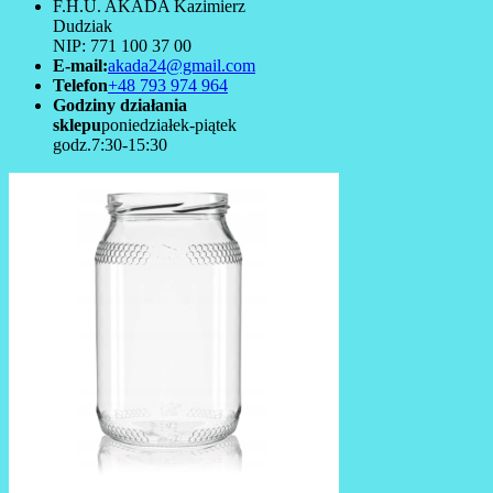
F.H.U. AKADA Kazimierz
Dudziak
NIP: 771 100 37 00
E-mail:
akada24@gmail.com
Telefon
+48 793 974 964
Godziny działania
sklepu
poniedziałek-piątek
godz.7:30-15:30