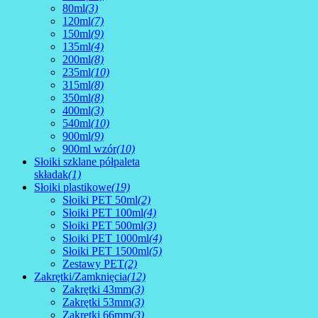
80ml
(3)
120ml
(7)
150ml
(9)
135ml
(4)
200ml
(8)
235ml
(10)
315ml
(8)
350ml
(8)
400ml
(3)
540ml
(10)
900ml
(9)
900ml wzór
(10)
Słoiki szklane półpaleta
składak
(1)
Słoiki plastikowe
(19)
Słoiki PET 50ml
(2)
Słoiki PET 100ml
(4)
Słoiki PET 500ml
(3)
Słoiki PET 1000ml
(4)
Słoiki PET 1500ml
(5)
Zestawy PET
(2)
Zakrętki/Zamknięcia
(12)
Zakrętki 43mm
(3)
Zakrętki 53mm
(3)
Zakrętki 66mm
(3)