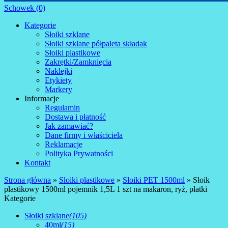
Schowek (0)
Kategorie
Słoiki szklane
Słoiki szklane półpaleta składak
Słoiki plastikowe
Zakrętki/Zamknięcia
Naklejki
Etykiety
Markery
Informacje
Regulamin
Dostawa i płatność
Jak zamawiać?
Dane firmy i właściciela
Reklamacje
Polityka Prywatności
Kontakt
Strona główna
»
Słoiki plastikowe
»
Słoiki PET 1500ml
»
Słoik
plastikowy 1500ml pojemnik 1,5L 1 szt na makaron, ryż, płatki
Kategorie
Słoiki szklane
(105)
40ml
(15)