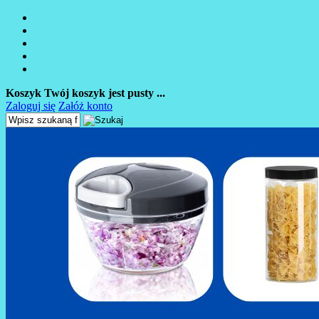
Koszyk
Twój koszyk jest pusty ...
Zaloguj się
Załóż konto