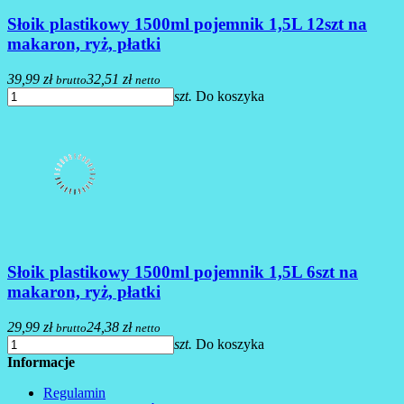
Słoik plastikowy 1500ml pojemnik 1,5L 12szt na
makaron, ryż, płatki
39,99 zł
32,51 zł
brutto
netto
szt.
Do koszyka
Słoik plastikowy 1500ml pojemnik 1,5L 6szt na
makaron, ryż, płatki
29,99 zł
24,38 zł
brutto
netto
szt.
Do koszyka
Informacje
Regulamin