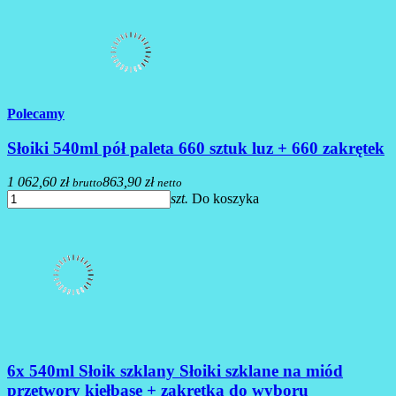
Polecamy
Słoiki 540ml pół paleta 660 sztuk luz + 660 zakrętek
1 062,60 zł
863,90 zł
brutto
netto
szt.
Do koszyka
6x 540ml Słoik szklany Słoiki szklane na miód
przetwory kiełbasę + zakrętka do wyboru