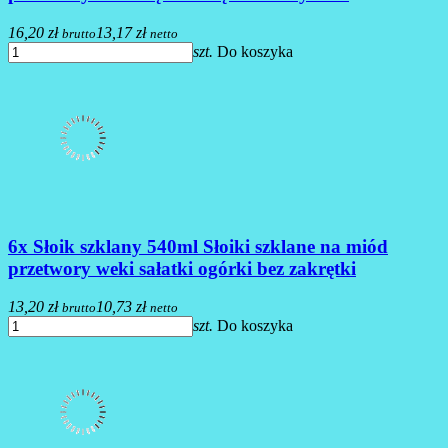
16,20 zł
13,17 zł
brutto
netto
szt.
Do koszyka
6x Słoik szklany 540ml Słoiki szklane na miód
przetwory weki sałatki ogórki bez zakrętki
13,20 zł
10,73 zł
brutto
netto
szt.
Do koszyka