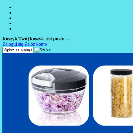
Koszyk
Twój koszyk jest pusty ...
Zaloguj się
Załóż konto