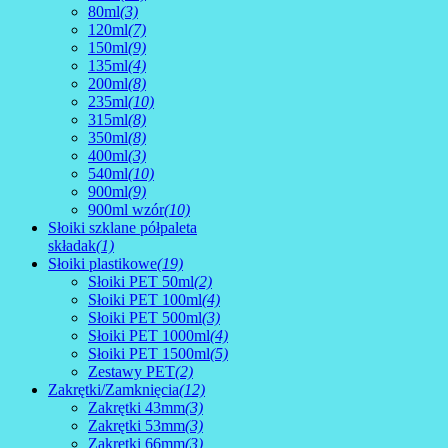
80ml
(3)
120ml
(7)
150ml
(9)
135ml
(4)
200ml
(8)
235ml
(10)
315ml
(8)
350ml
(8)
400ml
(3)
540ml
(10)
900ml
(9)
900ml wzór
(10)
Słoiki szklane półpaleta
składak
(1)
Słoiki plastikowe
(19)
Słoiki PET 50ml
(2)
Słoiki PET 100ml
(4)
Słoiki PET 500ml
(3)
Słoiki PET 1000ml
(4)
Słoiki PET 1500ml
(5)
Zestawy PET
(2)
Zakrętki/Zamknięcia
(12)
Zakrętki 43mm
(3)
Zakrętki 53mm
(3)
Zakrętki 66mm
(3)