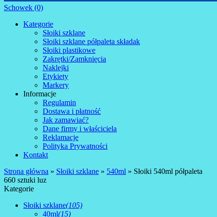
Schowek (0)
Kategorie
Słoiki szklane
Słoiki szklane półpaleta składak
Słoiki plastikowe
Zakrętki/Zamknięcia
Naklejki
Etykiety
Markery
Informacje
Regulamin
Dostawa i płatność
Jak zamawiać?
Dane firmy i właściciela
Reklamacje
Polityka Prywatności
Kontakt
Strona główna
»
Słoiki szklane
»
540ml
»
Słoiki 540ml półpaleta
660 sztuki luz
Kategorie
Słoiki szklane
(105)
40ml
(15)