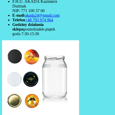
F.H.U. AKADA Kazimierz
Dudziak
NIP: 771 100 37 00
E-mail:
akada24@gmail.com
Telefon
+48 793 974 964
Godziny działania
sklepu
poniedziałek-piątek
godz.7:30-15:30