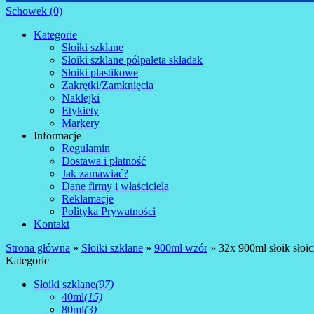
Schowek (0)
Kategorie
Słoiki szklane
Słoiki szklane półpaleta składak
Słoiki plastikowe
Zakrętki/Zamknięcia
Naklejki
Etykiety
Markery
Informacje
Regulamin
Dostawa i płatność
Jak zamawiać?
Dane firmy i właściciela
Reklamacje
Polityka Prywatności
Kontakt
Strona główna
»
Słoiki szklane
»
900ml wzór
»
32x 900ml słoik słoi
Kategorie
Słoiki szklane
(97)
40ml
(15)
80ml
(3)